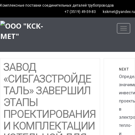
Комплексные поставки соединительных деталей трубопроводов
+7 (3519) 49-59-83
kskmet@yandex.ru
Toggl
navig
ЗАВОД
NEXT
«СИБГАЗСТРОЙДЕ
Опреде
значим
ТАЛЬ» ЗАВЕРШИЛ
инвест
ЭТАПЫ
проект
в
ПРОЕКТИРОВАНИЯ
электро
И КОМПЛЕКТАЦИИ
тепло-
и