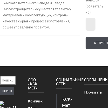
телефон
Бийского Котельного Завода и Завода
(обязатель
Сибгазстройдеталь осуществляет закупку
но)
материалов и комплектующих, контроль
качества сырья и процесса изготовления,
общее управление проектом.
Найти:
ООО
СОЦИАЛЬНЫЕ
СОГЛАШЕНИ
«КСК-
СЕТИ
МЕТ»
Прочитать
КСК-
Комплек
Мет
сные