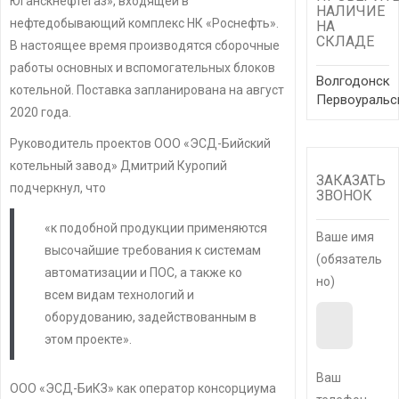
Юганскнефтегаз», входящей в
НАЛИЧИЕ
нефтедобывающий комплекс НК «Роснефть».
НА
СКЛАДЕ
В настоящее время производятся сборочные
работы основных и вспомогательных блоков
Волгодонск
котельной. Поставка запланирована на август
Первоуральс
2020 года.
Руководитель проектов ООО «ЭСД-Бийский
котельный завод» Дмитрий Куропий
ЗАКАЗАТЬ
подчеркнул, что
ЗВОНОК
«к подобной продукции применяются
Ваше имя
высочайшие требования к системам
(обязатель
автоматизации и ПОС, а также ко
но)
всем видам технологий и
оборудованию, задействованным в
этом проекте».
Ваш
ООО «ЭСД-БиКЗ» как оператор консорциума