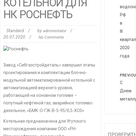
КОТЕЛЬНОЙ ДЛЯ
водосн
НК РОСНЕФТЬ
РФ
в
Standard
/
by
administrator
/
III
20.07.2020
/
No Comments
кварта
2020
года
Завод «Сибгазстройдеталь» завершил этапы
проектирования и комплектации блочно-
PREVIO
модульной автоматизированной котельной с
С
автоматизацией верхнего уровня,
Днем
работающей на основном топливе –
металлу
попутный нефтяной газ, аварийное топливо-
дизельное, «БМК-О-ГЖ-В-5-95/0,5-ХС0».
Котельная предназначена для Угутского
месторождения компании ООО «РН-
ПРОВЕРИТ