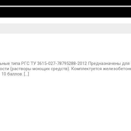
ые типа РГС ТУ 3615-027-78795288-2012 Предназначены для сл
дкости (растворы моющих средств). Комплектуется железобето
10 баллов. […]