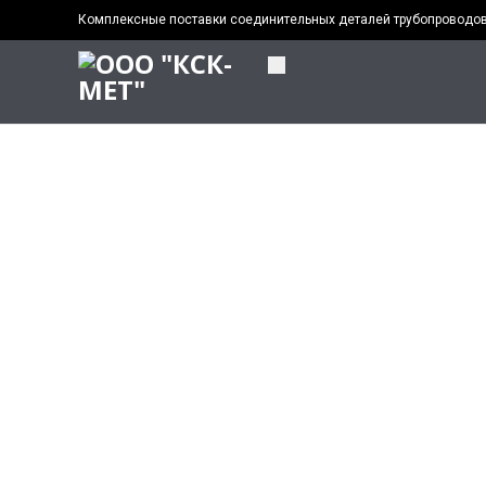
Комплексные поставки соединительных деталей трубопроводо
TOGGLE
NAVIGATION