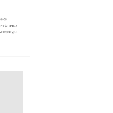
нной
о нефтяных
емпература