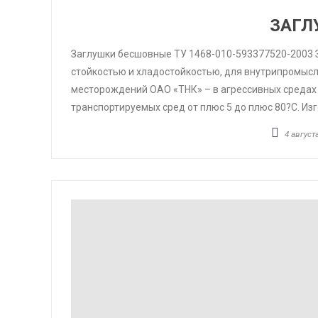
ЗАГЛ
Заглушки бесшовные ТУ 1468-010-593377520-2003 
стойкостью и хладостойкостью, для внутрипромыс
месторождений ОАО «ТНК» – в агрессивных средах 
транспортируемых сред от плюс 5 до плюс 80?C. Из
4 августа