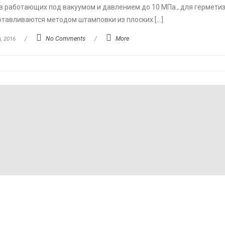
в работающих под вакуумом и давлением до 10 МПа., для гермети
тавливаются методом штамповки из плоских […]
, 2016
/
No Comments
/
More