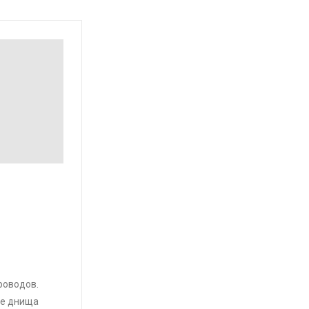
роводов.
ие днища