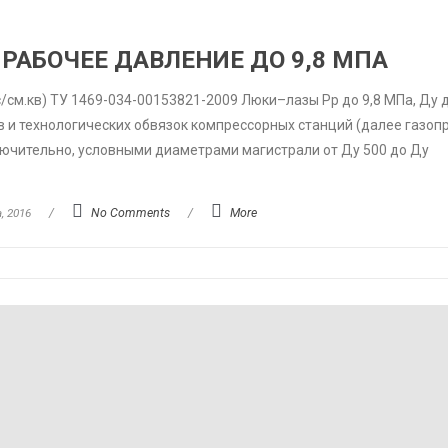
РАБОЧЕЕ ДАВЛЕНИЕ ДО 9,8 МПА
/см.кв) ТУ 1469-034-00153821-2009 Люки–лазы Рр до 9,8 МПа, Ду д
и технологических обвязок компрессорных станций (далее газопр
ключительно, условными диаметрами магистрали от Ду 500 до Ду
, 2016
/
No Comments
/
More