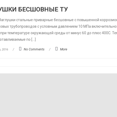
УШКИ БЕСШОВНЫЕ ТУ
Заглушки стальные приварные бесшовные с повышенной коррозио
ловых трубопроводов с условным давлением 10 МПа включительн
при температуре окружающей среды от минус 60 до плюс 400C. Т
готавливаемые по […]
, 2016
/
No Comments
/
More