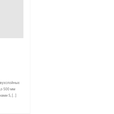
двухслойных
до 500 мм
ами 5, […]